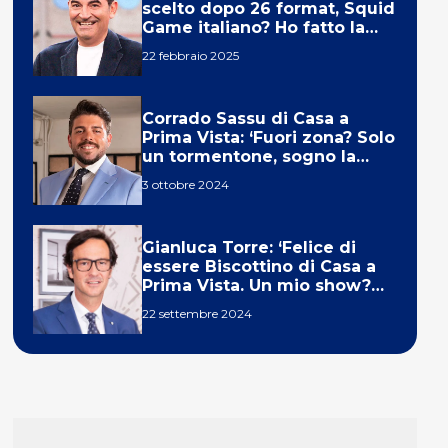
scelto dopo 26 format, Squid
Game italiano? Ho fatto la
ola!’
22 febbraio 2025
Corrado Sassu di Casa a
Prima Vista: ‘Fuori zona? Solo
un tormentone, sogno la
telecronaca di F1’
3 ottobre 2024
Gianluca Torre: ‘Felice di
essere Biscottino di Casa a
Prima Vista. Un mio show?
Un sogno’
22 settembre 2024