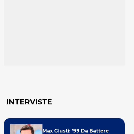
INTERVISTE
Max Giusti: ’99 Da Battere