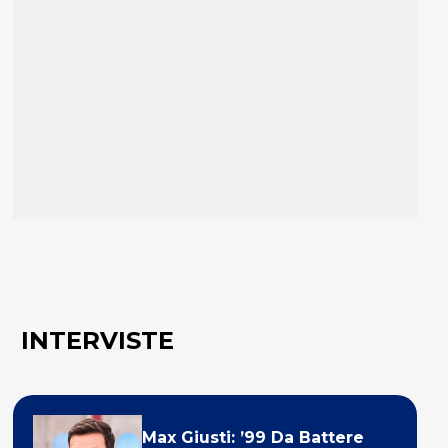
INTERVISTE
Max Giusti: ’99 Da Battere