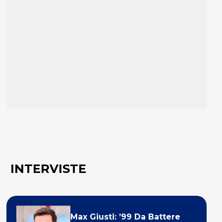
INTERVISTE
Max Giusti: ’99 Da Battere