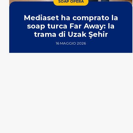
SOAP OPERA
Mediaset ha comprato la
soap turca Far Away: la
trama di Uzak Şehir
16 MAGGIO 2026