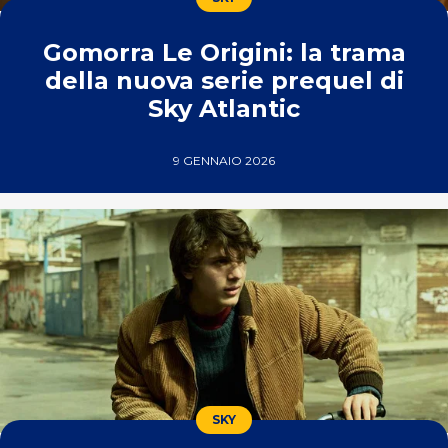
Gomorra Le Origini: la trama
della nuova serie prequel di
Sky Atlantic
9 GENNAIO 2026
SKY