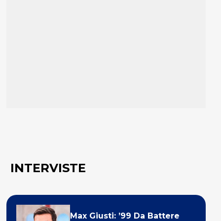
INTERVISTE
Max Giusti: ’99 Da Battere