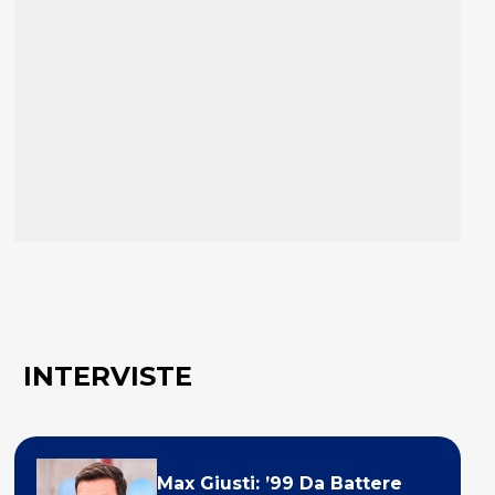
INTERVISTE
Max Giusti: ’99 Da Battere