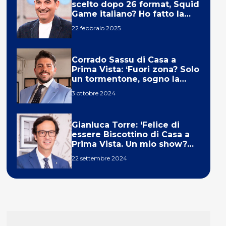
scelto dopo 26 format, Squid
Game italiano? Ho fatto la
ola!’
22 febbraio 2025
Corrado Sassu di Casa a
Prima Vista: ‘Fuori zona? Solo
un tormentone, sogno la
telecronaca di F1’
3 ottobre 2024
Gianluca Torre: ‘Felice di
essere Biscottino di Casa a
Prima Vista. Un mio show?
Un sogno’
22 settembre 2024