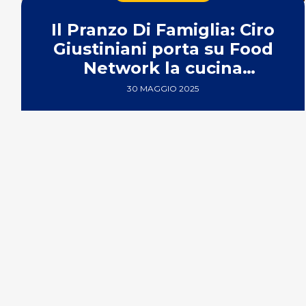
Il Pranzo Di Famiglia: Ciro
Giustiniani porta su Food
Network la cucina
napoletana
30 MAGGIO 2025