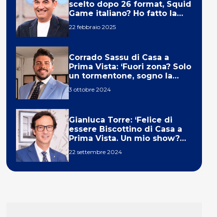
scelto dopo 26 format, Squid
Game italiano? Ho fatto la
ola!’
22 febbraio 2025
Corrado Sassu di Casa a
Prima Vista: ‘Fuori zona? Solo
un tormentone, sogno la
telecronaca di F1’
3 ottobre 2024
Gianluca Torre: ‘Felice di
essere Biscottino di Casa a
Prima Vista. Un mio show?
Un sogno’
22 settembre 2024