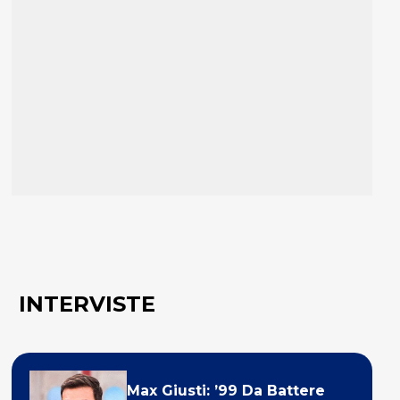
INTERVISTE
Max Giusti: ’99 Da Battere