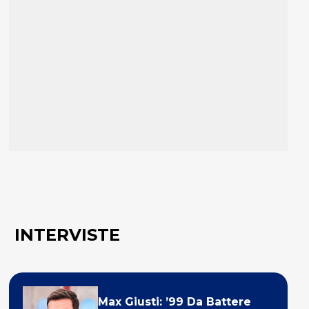
INTERVISTE
Max Giusti: ’99 Da Battere