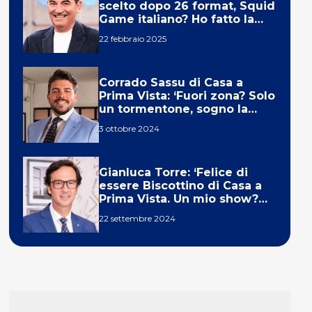
scelto dopo 26 format, Squid
Game italiano? Ho fatto la
ola!’
22 febbraio 2025
Corrado Sassu di Casa a
Prima Vista: ‘Fuori zona? Solo
un tormentone, sogno la
telecronaca di F1’
3 ottobre 2024
Gianluca Torre: ‘Felice di
essere Biscottino di Casa a
Prima Vista. Un mio show?
Un sogno’
22 settembre 2024