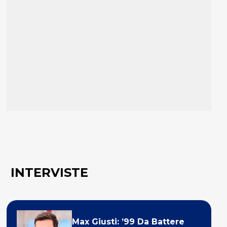
INTERVISTE
Max Giusti: ’99 Da Battere