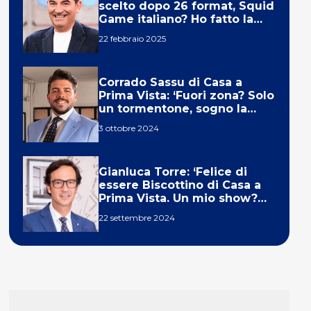
scelto dopo 26 format, Squid
Game italiano? Ho fatto la
ola!’
22 febbraio 2025
Corrado Sassu di Casa a
Prima Vista: ‘Fuori zona? Solo
un tormentone, sogno la
telecronaca di F1’
3 ottobre 2024
Gianluca Torre: ‘Felice di
essere Biscottino di Casa a
Prima Vista. Un mio show?
Un sogno’
22 settembre 2024