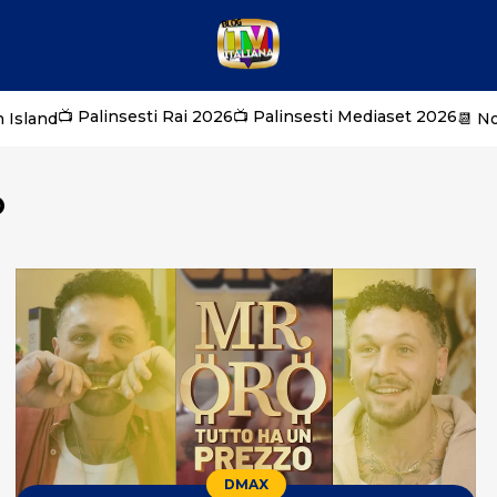
📺 Palinsesti Rai 2026
📺 Palinsesti Mediaset 2026
 Island
📆 N
O
DMAX