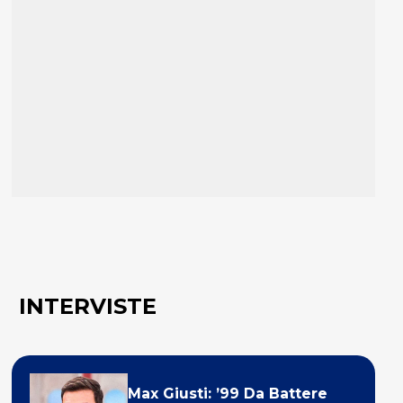
INTERVISTE
Max Giusti: ’99 Da Battere