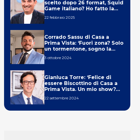
scelto dopo 26 format, Squid
Game italiano? Ho fatto la
ola!’
22 febbraio 2025
Corrado Sassu di Casa a
Prima Vista: ‘Fuori zona? Solo
un tormentone, sogno la
telecronaca di F1’
3 ottobre 2024
Gianluca Torre: ‘Felice di
essere Biscottino di Casa a
Prima Vista. Un mio show?
Un sogno’
22 settembre 2024