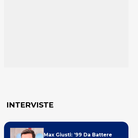
INTERVISTE
Max Giusti: ’99 Da Battere