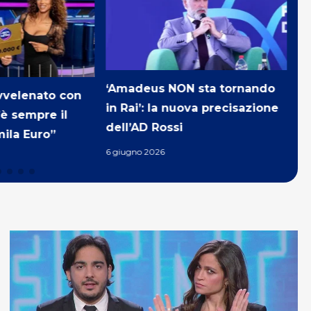
 sta tornando
Sanremo 2027: Stefano De
Na
ova precisazione
Martino svela la data, quando
il
sarà in onda
T
6 giugno 2026
25