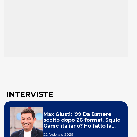
INTERVISTE
Max Giusti: ’99 Da Battere
scelto dopo 26 format, Squid
Game italiano? Ho fatto la
ola!’
22 febbraio 2025