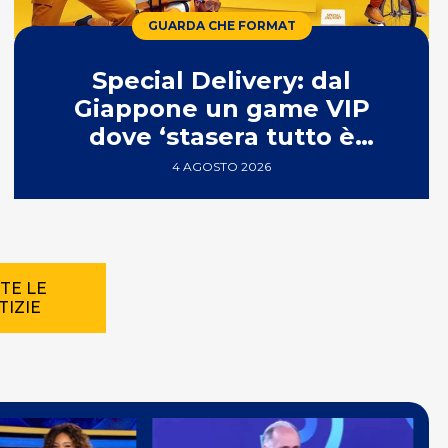
GUARDA CHE FORMAT
Special Delivery: dal
Giappone un game VIP
dove ‘stasera tutto è
consegnabile’
4 AGOSTO 2026
TE LE
TIZIE