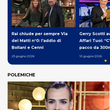
‘Amadeus NON
Gerry Scotti avvelenato con
in Rai’: la nu
Affari Tuoi: “C’è sempre il
dell’AD Rossi
pacco da 300mila Euro”
6 giugno 2026
10 giugno 2026
POLEMICHE