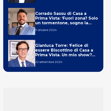
Corrado Sassu di Casa a
Prima Vista: ‘Fuori zona? Solo
un tormentone, sogno la
telecronaca di F1’
3 ottobre 2024
Gianluca Torre: ‘Felice di
essere Biscottino di Casa a
Prima Vista. Un mio show?
Un sogno’
22 settembre 2024