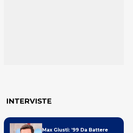
INTERVISTE
Max Giusti: ’99 Da Battere