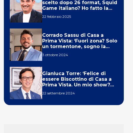
scelto dopo 26 format, Squid
Game italiano? Ho fatto la
ola!’
22 febbraio 2025
Corrado Sassu di Casa a
Prima Vista: ‘Fuori zona? Solo
un tormentone, sogno la
telecronaca di F1’
3 ottobre 2024
Gianluca Torre: ‘Felice di
essere Biscottino di Casa a
Prima Vista. Un mio show?
Un sogno’
22 settembre 2024