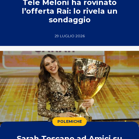
Tele Meloni ha rovinato
l’offerta Rai: lo rivela un
sondaggio
29 LUGLIO 2026
POLEMICHE
Sarah Toscano ad Amici su