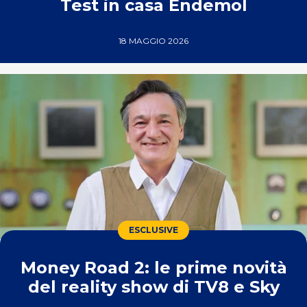
Test in casa Endemol
18 MAGGIO 2026
ESCLUSIVE
Money Road 2: le prime novità
del reality show di TV8 e Sky