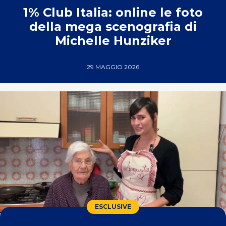
1% Club Italia: online le foto
della mega scenografia di
Michelle Hunziker
29 MAGGIO 2026
ESCLUSIVE