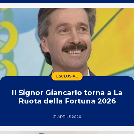
ESCLUSIVE
Il Signor Giancarlo torna a La
Ruota della Fortuna 2026
21 APRILE 2026