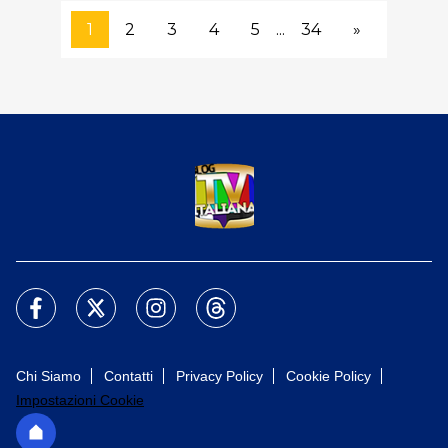
1
2
3
4
5
...
34
»
Chi Siamo
Contatti
Privacy Policy
Cookie Policy
Impostazioni Cookie