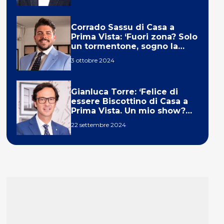
Corrado Sassu di Casa a
Prima Vista: ‘Fuori zona? Solo
un tormentone, sogno la
telecronaca di F1’
3 ottobre 2024
Gianluca Torre: ‘Felice di
essere Biscottino di Casa a
Prima Vista. Un mio show?
Un sogno’
22 settembre 2024