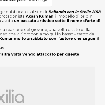
le tue fonti preferite su Google
ge pubblicato sul sito di
Ballando con le Stelle 2018
e protagonista
Akash Kuman
: il modello di origini
ha avuto
un passato artistico sotto il nome d’arte di
la reazione del giovane, una volta uscito dalla
ideo che vi riproponiamo qui in basso – tratto dal
umar molto arrabbiato con l’autore che segue il
ue:
’altra volta vengo attaccato per queste