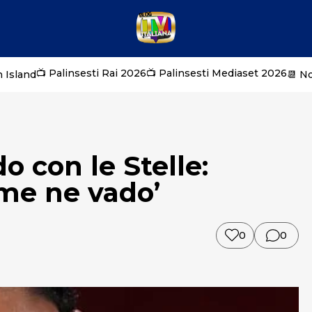
📺 Palinsesti Rai 2026
📺 Palinsesti Mediaset 2026
 Island
📆 N
o con le Stelle:
 me ne vado’
0
0