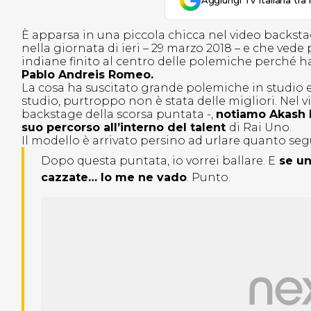
Aggiungi Tv Italiana tra 
È apparsa in una piccola chicca nel video backsta
nella giornata di ieri – 29 marzo 2018 – e che ved
indiane finito al centro delle polemiche perché 
Pablo Andreis Romeo.
La cosa ha suscitato grande polemiche in studio e 
studio, purtroppo non è stata delle migliori. Nel v
backstage della scorsa puntata -,
notiamo Akash K
suo percorso all’interno del talent
di Rai Uno.
Il modello è arrivato persino ad urlare quanto seg
Dopo questa puntata, io vorrei ballare. E
se un
cazzate… Io me ne vado
. Punto.