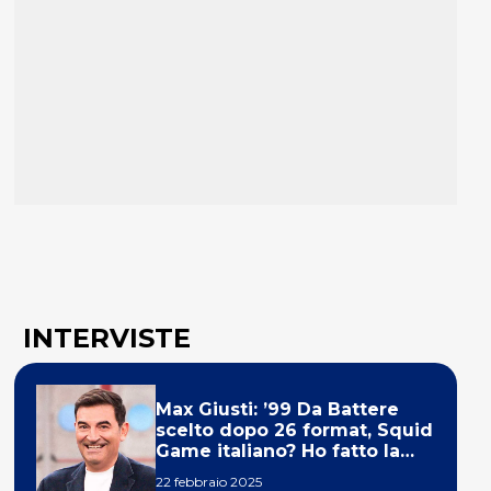
INTERVISTE
Max Giusti: ’99 Da Battere
scelto dopo 26 format, Squid
Game italiano? Ho fatto la
ola!’
22 febbraio 2025