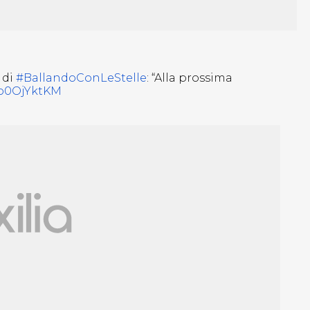
 di
#BallandoConLeStelle
: “Alla prossima
Po0OjYktKM