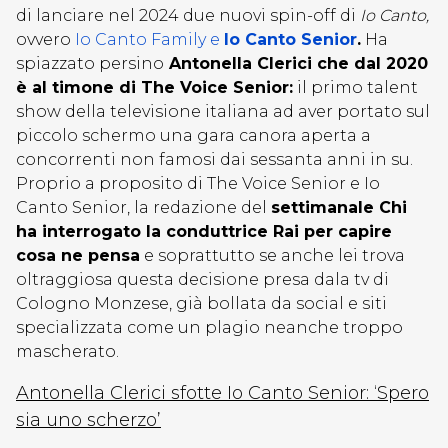
di lanciare nel 2024 due nuovi spin-off di
Io Canto,
ovvero
Io Canto Family e
Io Canto Senior
.
Ha
spiazzato persino
Antonella Clerici che dal 2020
è al timone di The Voice Senior:
il primo talent
show della televisione italiana ad aver portato sul
piccolo schermo una gara canora aperta a
concorrenti non famosi dai sessanta anni in su.
Proprio a proposito di The Voice Senior e Io
Canto Senior, la redazione del
settimanale Chi
ha interrogato la conduttrice Rai per capire
cosa ne pensa
e soprattutto se anche lei trova
oltraggiosa questa decisione presa dala tv di
Cologno Monzese, già bollata da social e siti
specializzata come un plagio neanche troppo
mascherato.
Antonella Clerici sfotte Io Canto Senior: ‘Spero
sia uno scherzo’