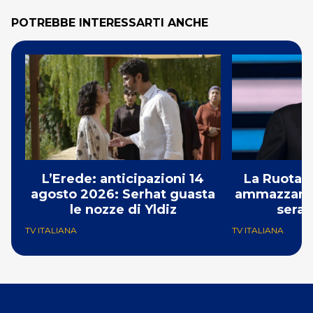
POTREBBE INTERESSARTI ANCHE
L’Erede: anticipazioni 14
La Ruota d
agosto 2026: Serhat guasta
ammazzando 
le nozze di Yldiz
serat
TV ITALIANA
TV ITALIANA