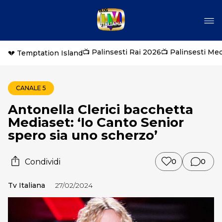
📺 Palinsesti Rai 2026
📺 Palinsesti Me
💔 Temptation Island
CANALE 5
Antonella Clerici bacchetta
Mediaset: ‘Io Canto Senior
spero sia uno scherzo’
Condividi
0
0
Tv Italiana
27/02/2024