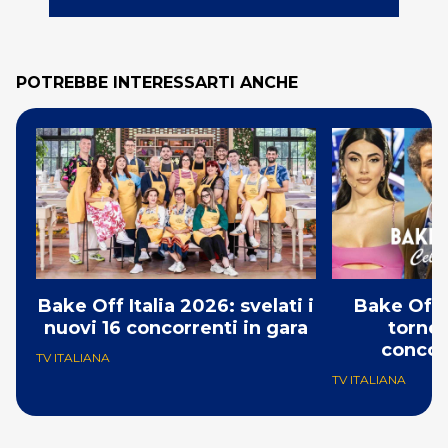
POTREBBE INTERESSARTI ANCHE
Bake Off Italia 2026: svelati i
Bake Off 
nuovi 16 concorrenti in gara
torneo
concor
TV ITALIANA
TV ITALIANA