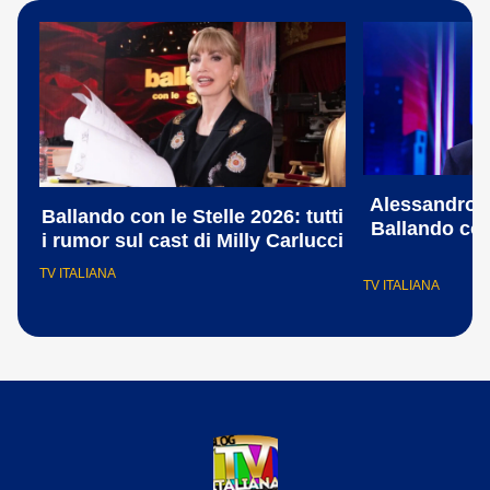
Alessandro C
Ballando con le Stelle 2026: tutti
Ballando con 
i rumor sul cast di Milly Carlucci
s
TV ITALIANA
TV ITALIANA