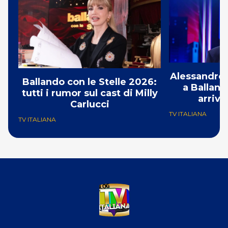
Alessandro 
Ballando con le Stelle 2026:
a Balland
tutti i rumor sul cast di Milly
arriva
Carlucci
TV ITALIANA
TV ITALIANA