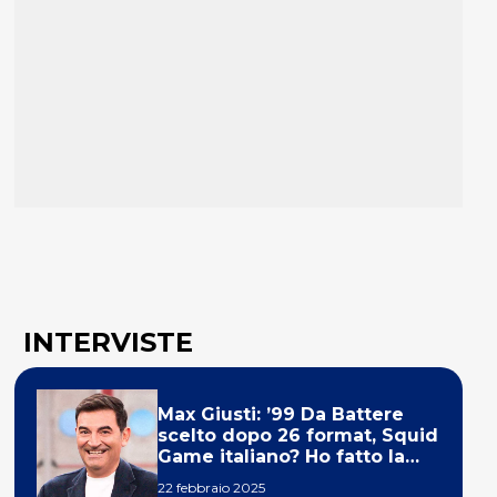
INTERVISTE
Max Giusti: ’99 Da Battere
scelto dopo 26 format, Squid
Game italiano? Ho fatto la
ola!’
22 febbraio 2025