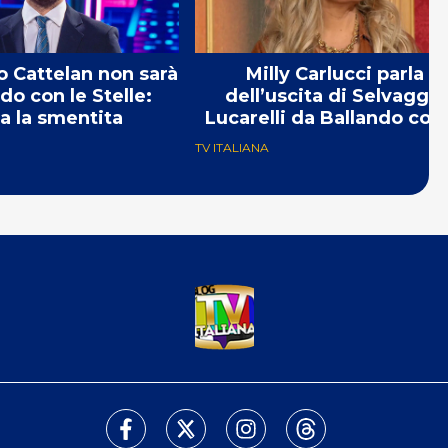
 Cattelan non sarà
Milly Carlucci parla
do con le Stelle:
dell’uscita di Selvaggia
va la smentita
Lucarelli da Ballando con 
Stelle
TV ITALIANA