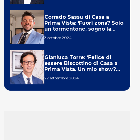
Corrado Sassu di Casa a
Prima Vista: ‘Fuori zona? Solo
un tormentone, sogno la
telecronaca di F1’
3 ottobre 2024
Gianluca Torre: ‘Felice di
essere Biscottino di Casa a
Prima Vista. Un mio show?
Un sogno’
22 settembre 2024