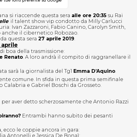
le tue fonti preferite su Google
iana si riaccende questa sera
alle ore 20:35
su Rai
elle
: il talent show vip condotto da Milly Carlucci
iuria: Ivan Zazzaroni, Fabio Canino, Carolyn Smith,
o anche il cibernetico Robozao.
nda questa sera
27 aprile
2019
.
 aprile
di boa della trasmissione:
 e Renato
. A loro andrà il compito di raggranellare il
.
ta sarà la giornalista del Tg1
Emma D’Aquino
.
gente comune. In sfida in questa prima semifinale
io Calabria e Gabriel Boschi da Grosseto.
e
per aver detto scherzosamente che Antonio Razzi
biranno?
Entrambi hanno subito dei pesanti
 ecco le coppie ancora in gara:
lia Antonelli e Jessica De Bona);