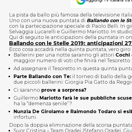
Aggiungi Tv Italiana tra 
La pista da ballo più famosa della televisione ital
Uno con una nuova
puntata di
Ballando con le St
con la partecipazione speciale di Paolo Belli. In g
Selvaggia Lucarelli e Guillermo Mariotto. In studi
Qui di seguito le anticipazioni della puntata in o
Ballando con le Stelle 2019: anticipazioni 27
Ecco cosa accadrà nella quinta puntata, vero giro 
Ballerini per una notte saranno gli attori
Cochi
maggior numero di voti che finirà nel Tesoretto
Ad assegnare il Tesoretto in questa quinta punta
Parte Ballando con Te:
il torneo di ballo della 
due piccoli ballerini: Giorgia Pia Gatto da Regg
Ci saranno
prove a sorpresa?
Guillermo
Mariotto farà le sue pubbliche scus
ha la “demenza senile”?
Nunzia De Girolamo e Raimondo Todaro si esi
infortuni.
Dopo la doppia eliminazione della scorsa puntata,
Suor Cristina – Team Oradei (Stefano Oradei, Giu