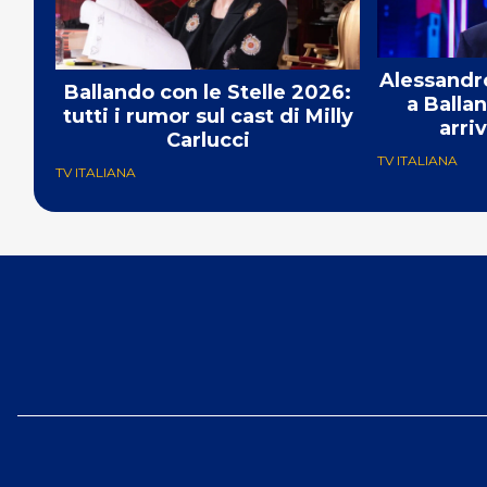
Alessandro
Ballando con le Stelle 2026:
a Ballan
tutti i rumor sul cast di Milly
arri
Carlucci
TV ITALIANA
TV ITALIANA