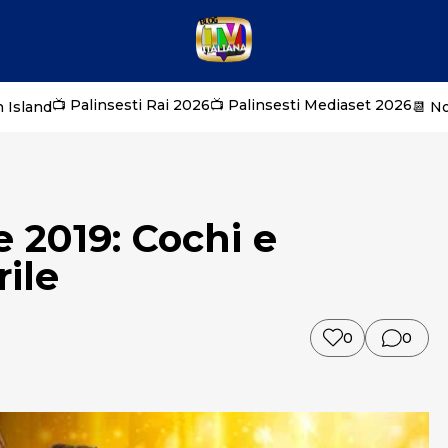
📺 Palinsesti Rai 2026
📺 Palinsesti Mediaset 2026
 Island
📆 N
e 2019: Cochi e
rile
0
0