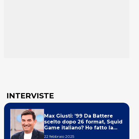
INTERVISTE
Max Giusti: ’99 Da Battere
scelto dopo 26 format, Squid
Game italiano? Ho fatto la
ola!’
22 febbraio 2025