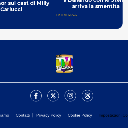
a Ballando con le Stelle:
mor sul cast di Milly
arriva la smentita
Carlucci
TV ITALIANA
Siamo
Contatti
Privacy Policy
Cookie Policy
Impostazioni Co