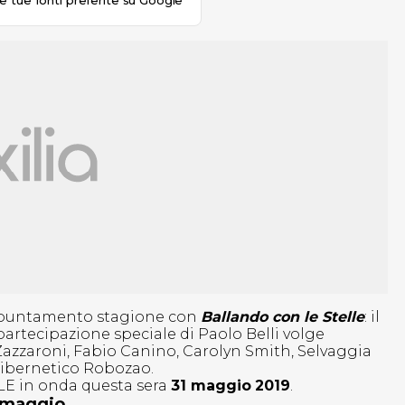
le tue fonti preferite su Google
’appuntamento stagione con
Ballando con le Stelle
: il
partecipazione speciale di Paolo Belli volge
 Zazzaroni, Fabio Canino, Carolyn Smith, Selvaggia
 cibernetico Robozao.
ALE in onda questa sera
31 maggio
2019
.
1 maggio