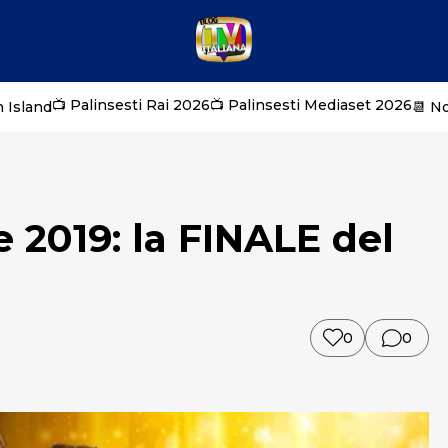
📺 Palinsesti Rai 2026
📺 Palinsesti Mediaset 2026
 Island
📆 N
e 2019: la FINALE del
0
0