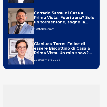
Corrado Sassu di Casa a
Prima Vista: ‘Fuori zona? Solo
un tormentone, sogno la
telecronaca di F1’
3 ottobre 2024
Gianluca Torre: ‘Felice di
essere Biscottino di Casa a
Prima Vista. Un mio show?
Un sogno’
22 settembre 2024