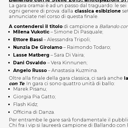
La gara oramai è ad un passo dal traguardo: le se
ogni genere di prova: dalla
classica esibizione
se
annunciate nel corso di questa finale.
A contendersi il titolo
di campione a
Ballando con
Milena Vukotic
– Simone Di Pasquale;
Ettore Bassi
– Alessandra Tripoli;
Nunzia De Girolamo
– Raimondo Todaro;
Lasse Matberg
– Sara Di Vaira;
Dani Osvaldo
– Vera Kinnunen;
Angelo Russo
– Anastasia Kuzmina.
Oltre alla finale della gara classica, ci sarà anche
la
con Te
.
In gara ci sono quattro unità di ballo:
Marek Pisanu;
Giorgia Pia Gatto;
Flash Kidz;
Officina di Danza.
Per entrambe le gare sarà fondamentale il pubblic
Chi fra i vip si laureerà campione di Ballando co