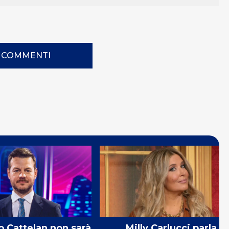
I COMMENTI
 Cattelan non sarà
Milly Carlucci parla