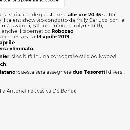
le tue fonti preferite su Google
iana si riaccende questa sera
alle ore 20:35
su Rai
e
: il talent show vip condotto da Milly Carlucci con la
Ivan Zazzaroni, Fabio Canino, Carolyn Smith,
o anche il cibernetico
Robozao
.
nda questa sera
13 aprile
2019
.
aprile
rrà eliminato
.
nier
: si esibirà in una coreografie stile bollywood
ich
.
Matano:
questa sera assegnerà
due Tesoretti
diversi,
lia Antonelli e Jessica De Bona);