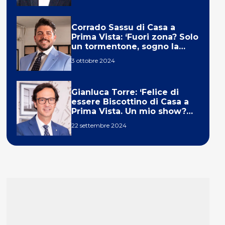
Corrado Sassu di Casa a
Prima Vista: ‘Fuori zona? Solo
un tormentone, sogno la
telecronaca di F1’
3 ottobre 2024
Gianluca Torre: ‘Felice di
essere Biscottino di Casa a
Prima Vista. Un mio show?
Un sogno’
22 settembre 2024