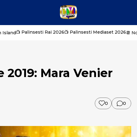
📺 Palinsesti Rai 2026
📺 Palinsesti Mediaset 2026
 Island
📆 N
e 2019: Mara Venier
0
0