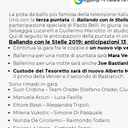
Aggiungi Tv Italiana tra 
La pista da ballo più famosa della televisione ital
Uno con la
terza puntata
di
Ballando con le Stell
partecipazione speciale di Paolo Belli. In giuria: 
Selvaggia Lucarelli e Guillermo Mariotto. In studi
Qui di seguito le anticipazioni della puntata in o
Ballando con le Stelle 2019: anticipazioni 13 
Continua la gara fra le coppie e
un nuovo vip ve
Ballerina per una notte di puntata sarà
Mara Ve
Ballerino per una notte sarà anche
Joe Bastian
Custode del Tesoretto sarà di nuovo Alberto 
il primo della Venier e il secondo di Bastianich.
Sono rimasti in gara:
Suor Cristina – Team Oradei (Stefano Oradei, Giu
Manuela Arcuri – Luca Favilla;
Ettore Bassi – Alessandra Tripoli;
Milena Vukotic – Simone Di Pasquale;
Nunzia De Girolamo – Raimondo Todaro;