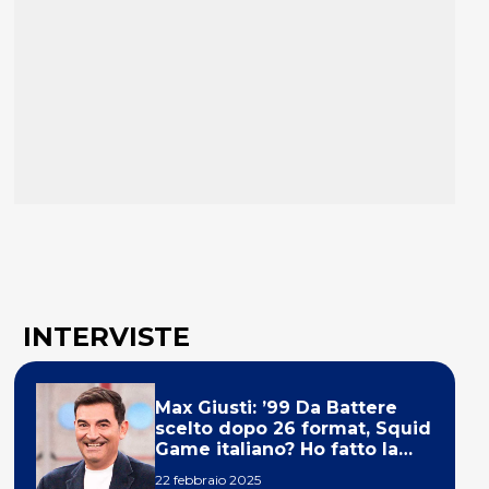
INTERVISTE
Max Giusti: ’99 Da Battere
scelto dopo 26 format, Squid
Game italiano? Ho fatto la
ola!’
22 febbraio 2025