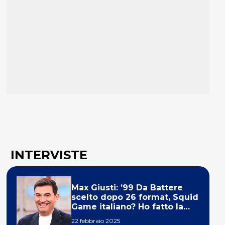
INTERVISTE
Max Giusti: ’99 Da Battere
scelto dopo 26 format, Squid
Game italiano? Ho fatto la
ola!’
22 febbraio 2025