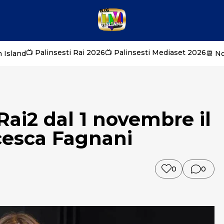
📺 Palinsesti Rai 2026
📺 Palinsesti Mediaset 2026
 Island
📆 N
Rai2 dal 1 novembre il
cesca Fagnani
0
0