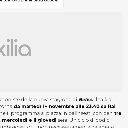
le tue fonti preferite su Google
goniste della nuova stagione di
Belve:
il talk a
 torna
da martedì 1^ novembre alle 23.40 su Rai
 che il programma si piazza in palinsesti con ben
tre
 mercoledì e il giovedì
sera. Un ciclo di dodici
ambiziose, forti, non necessariamente da amare,