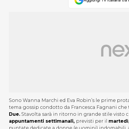
Aggiungi Tv Italiana tra 
Sono Wanna Marchi ed Eva Robin’s le prime prota
tema gossip condotto da Francesca Fagnani che
Due.
Stavolta sarà in ritorno in grande stile visto
appuntamenti settimanali,
previsti per il
martedì,
puntate dedicate a donne (e uomini) indomabili, 