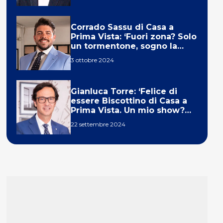
Corrado Sassu di Casa a
Prima Vista: ‘Fuori zona? Solo
un tormentone, sogno la
telecronaca di F1’
3 ottobre 2024
Gianluca Torre: ‘Felice di
essere Biscottino di Casa a
Prima Vista. Un mio show?
Un sogno’
22 settembre 2024