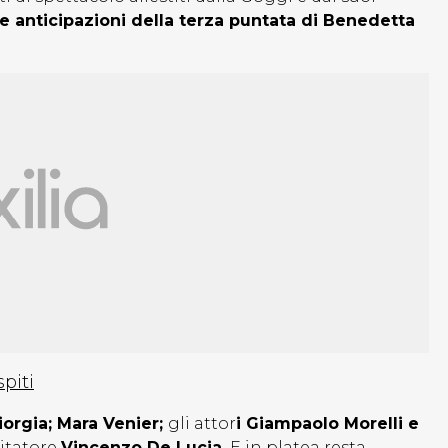
e anticipazioni della terza puntata di Benedetta
piti
iorgia; Mara Venier;
gli attor
i Giampaolo Morelli e
mitatore
Vincenzo De Lucia.
E in platea resta