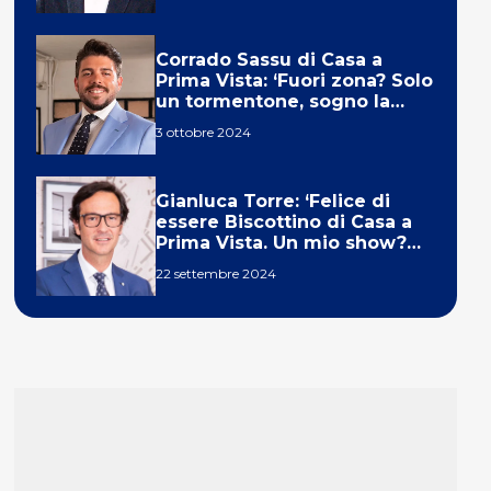
Corrado Sassu di Casa a
Prima Vista: ‘Fuori zona? Solo
un tormentone, sogno la
telecronaca di F1’
3 ottobre 2024
Gianluca Torre: ‘Felice di
essere Biscottino di Casa a
Prima Vista. Un mio show?
Un sogno’
22 settembre 2024