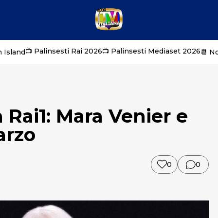
📺 Palinsesti Rai 2026
📺 Palinsesti Mediaset 2026
 Island
📆 N
Rai1: Mara Venier e
arzo
0
0