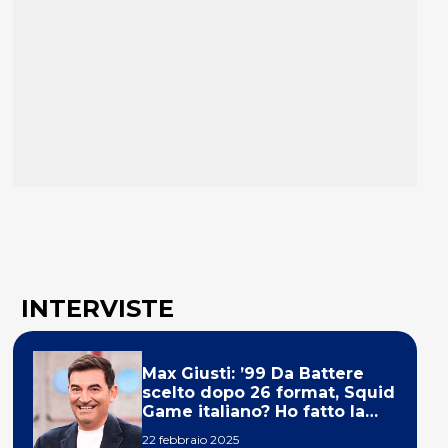
INTERVISTE
Max Giusti: ’99 Da Battere
scelto dopo 26 format, Squid
Game italiano? Ho fatto la
ola!’
22 febbraio 2025