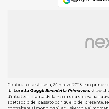
Aggiungi Tv Italiana tra 
Continua questa sera, 24 marzo 2023, e in prima se
da
Loretta Goggi:
Benedetta Primavera,
show che 
d’intrattenimento della Rai in una chiave narrativ
spettacolo del passato con quello del presente. Nel
contraltare ai monologhi, agli sketch e ai momenti 