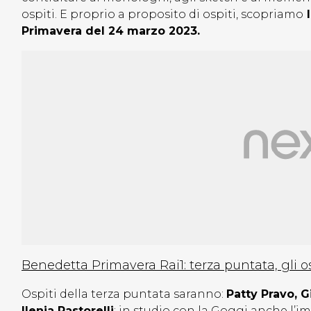
ospiti. E proprio a proposito di ospiti, scopriamo
l
Primavera del 24 marzo 2023.
Benedetta Primavera Rai1: terza puntata, gli os
Ospiti della terza puntata saranno:
Patty Pravo, G
Ilenia Pastorelli
; in studio con la Goggi anche l’i