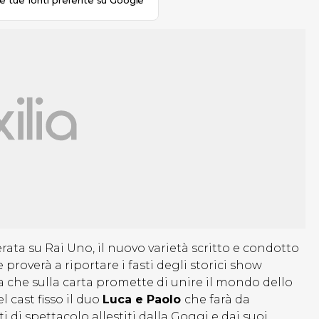
le tue fonti preferite su Google
rata su Rai Uno, il nuovo varietà scritto e condotto
proverà a riportare i fasti degli storici show
a che sulla carta promette di unire il mondo dello
 cast fisso il duo
Luca e Paolo
che farà da
di spettacolo allestiti dalla Goggi e dai suoi