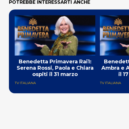
POTREBBE INTERESSARTI ANCHE
Benedetta Primavera Rai1:
Benedett
Serena Rossi, Paola e Chiara
Ambra e A
ospiti il 31 marzo
il 
TV ITALIANA
TV ITALIANA