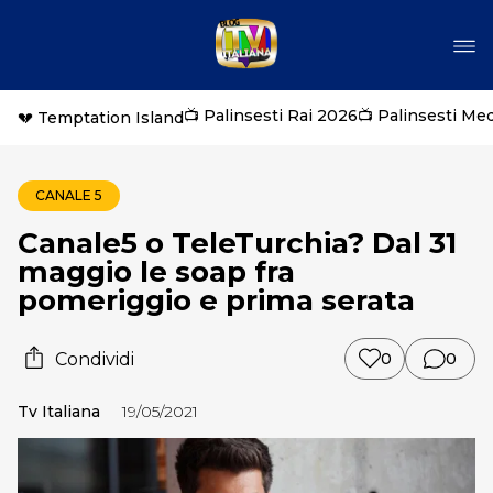
📺 Palinsesti Rai 2026
📺 Palinsesti Me
💔 Temptation Island
CANALE 5
Canale5 o TeleTurchia? Dal 31
maggio le soap fra
pomeriggio e prima serata
Condividi
0
0
Tv Italiana
19/05/2021