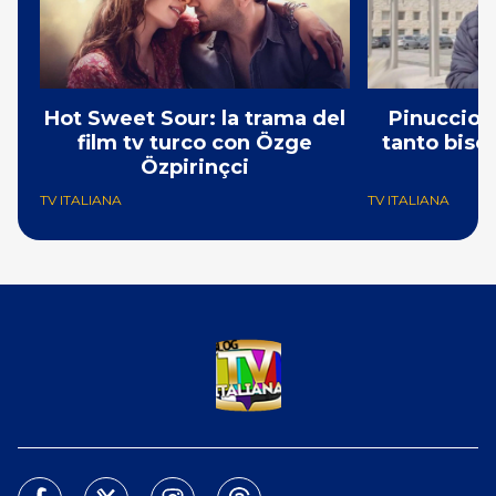
Hot Sweet Sour: la trama del
Pinuccio: 
film tv turco con Özge
tanto bisog
Özpirinçci
N
TV ITALIANA
TV ITALIANA