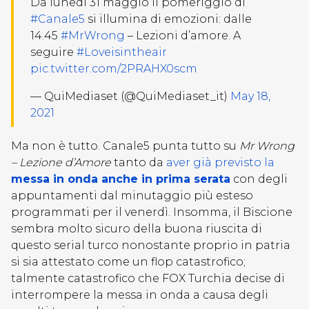
Da lunedì 31 maggio il pomeriggio di
#Canale5
si illumina di emozioni: dalle
14.45
#MrWrong
– Lezioni d’amore. A
seguire
#Loveisintheair
pic.twitter.com/2PRAHX0scm
— QuiMediaset (@QuiMediaset_it)
May 18,
2021
Ma non è tutto. Canale5 punta tutto su
Mr Wrong
– Lezione d’Amore
tanto da
aver già previsto la
messa in onda anche in prima serata
con degli
appuntamenti dal minutaggio più esteso
programmati per il venerdì. Insomma, il Biscione
sembra molto sicuro della buona riuscita di
questo serial turco nonostante proprio in patria
si sia attestato come un flop catastrofico;
talmente catastrofico che FOX Turchia decise di
interrompere la messa in onda a causa degli