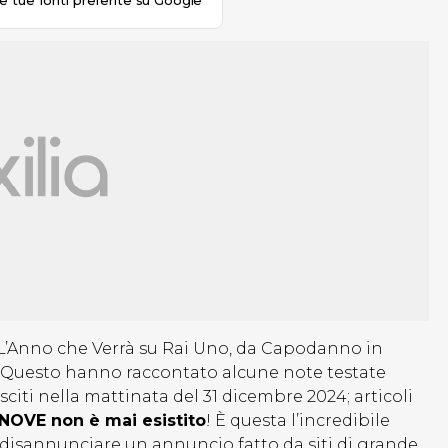
le tue fonti preferite su Google
a L’Anno che Verrà su Rai Uno, da Capodanno in
Questo hanno raccontato alcune note testate
usciti nella mattinata del 31 dicembre 2024; articoli
 NOVE non è mai esistito
! È questa l’incredibile
 a disannunciare un annuncio fatto da siti di grande