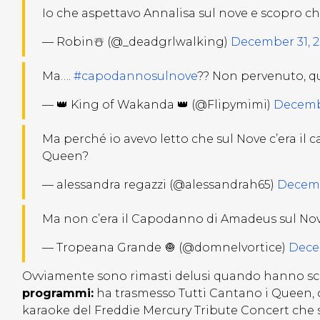
Io che aspettavo Annalisa sul nove e scopro
— Robin☃️ (@_deadgrlwalking)
December 31, 
Ma….
#capodannosulnove
?? Non pervenuto, q
— 👑 King of Wakanda 👑 (@Flipymimi)
Decembe
Ma perché io avevo letto che sul Nove c’era il
Queen?
— alessandra regazzi (@alessandrah65)
Decemb
Ma non c’era il Capodanno di Amadeus sul Nov
— Tropeana Grande 🧅 (@domnelvortice)
Dece
Ovviamente sono rimasti delusi quando hanno s
programmi:
ha trasmesso Tutti Cantano i Queen, o
karaoke del Freddie Mercury Tribute Concert che si