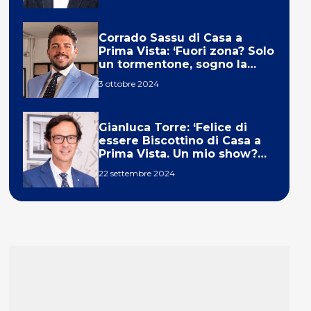
Corrado Sassu di Casa a
Prima Vista: ‘Fuori zona? Solo
un tormentone, sogno la
telecronaca di F1’
3 ottobre 2024
Gianluca Torre: ‘Felice di
essere Biscottino di Casa a
Prima Vista. Un mio show?
Un sogno’
22 settembre 2024