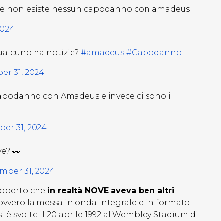
 che non esiste nessun capodanno con amadeus
2024
ualcuno ha notizie?
#amadeus
#Capodanno
r 31, 2024
 capodanno con Amadeus e invece ci sono i
er 31, 2024
e? 👀
mber 31, 2024
coperto che
in realtà NOVE aveva ben altri
vvero la messa in onda integrale e in formato
 è svolto il 20 aprile 1992 al Wembley Stadium di