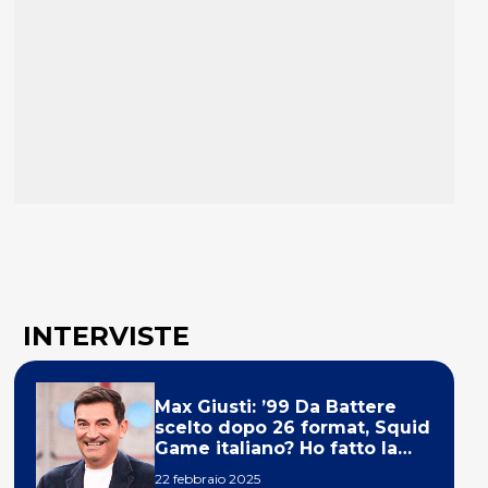
INTERVISTE
Max Giusti: ’99 Da Battere
scelto dopo 26 format, Squid
Game italiano? Ho fatto la
ola!’
22 febbraio 2025