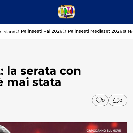
📺 Palinsesti Rai 2026
📺 Palinsesti Mediaset 2026
 Island
📆 N
 la serata con
 mai stata
0
0