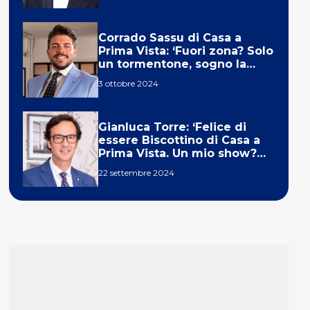
Corrado Sassu di Casa a
Prima Vista: ‘Fuori zona? Solo
un tormentone, sogno la
telecronaca di F1’
3 ottobre 2024
Gianluca Torre: ‘Felice di
essere Biscottino di Casa a
Prima Vista. Un mio show?
Un sogno’
22 settembre 2024