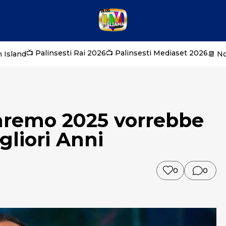
📺 Palinsesti Rai 2026
📺 Palinsesti Mediaset 2026
 Island
📆 N
anremo 2025 vorrebbe
igliori Anni
0
0