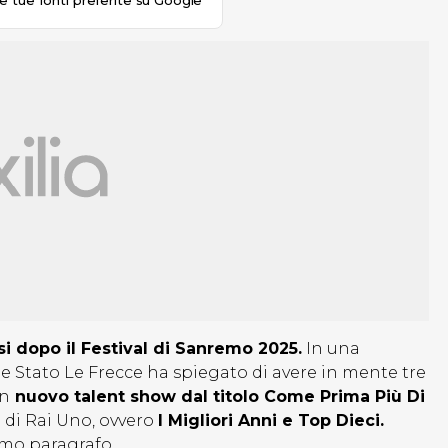
le tue fonti preferite su Google
i dopo il Festival di Sanremo 2025.
In una
lle Stato Le Frecce ha spiegato di avere in mente tre
un
nuovo talent show dal titolo Come Prima Più Di
 di Rai Uno, ovvero
I Migliori Anni e Top Dieci.
imo paragrafo.