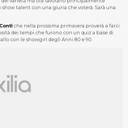
 del varietà ma ora lavorano principalmente
show talent con una giuria che voterà. Sarà una
 Conti
che nella prossima primavera proverà a farci
riosità dei tempi che furono con un quiz a base di
ballo con le showgirl degli Anni 80 e 90.