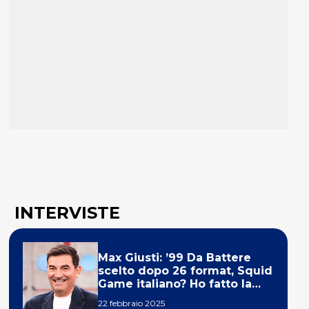
INTERVISTE
Max Giusti: ’99 Da Battere
scelto dopo 26 format, Squid
Game italiano? Ho fatto la
ola!’
22 febbraio 2025