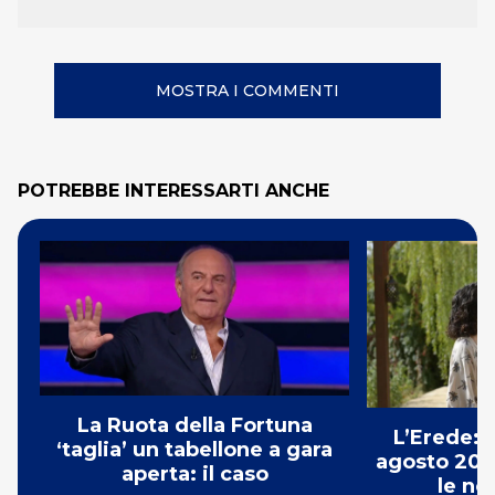
MOSTRA I COMMENTI
POTREBBE INTERESSARTI ANCHE
La Ruota della Fortuna
L’Erede: 
‘taglia’ un tabellone a gara
agosto 202
aperta: il caso
le no