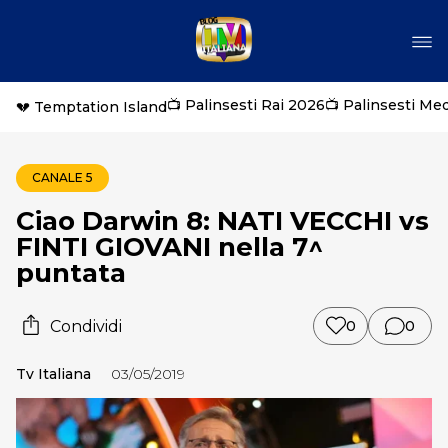
📺 Palinsesti Rai 2026
📺 Palinsesti Me
💔 Temptation Island
CANALE 5
Ciao Darwin 8: NATI VECCHI vs
FINTI GIOVANI nella 7^
puntata
Condividi
0
0
Tv Italiana
03/05/2019