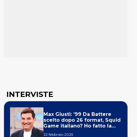
INTERVISTE
Max Giusti: ’99 Da Battere
scelto dopo 26 format, Squid
Game italiano? Ho fatto la
ola!’
22 febbraio 2025