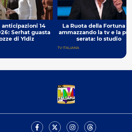
 anticipazioni 14
La Ruota della Fortuna s
26: Serhat guasta
ammazzando la tv e la pr
ozze di Yldiz
serata: lo studio
TV ITALIANA