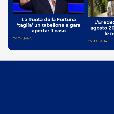
La Ruota della Fortuna
L’Erede:
‘taglia’ un tabellone a gara
agosto 20
aperta: il caso
le n
TV ITALIANA
TV ITALIANA