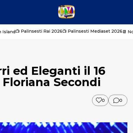
📺 Palinsesti Rai 2026
📺 Palinsesti Mediaset 2026
 Island
📆 N
i ed Eleganti il 16
e Floriana Secondi
0
0