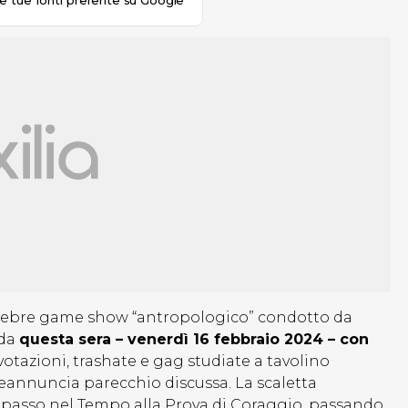
le tue fonti preferite su Google
elebre game show “antropologico” condotto da
 da
questa sera – venerdì 16 febbraio 2024 – con
 votazioni, trashate e gag studiate a tavolino
preannuncia parecchio discussa. La scaletta
 Spasso nel Tempo alla Prova di Coraggio, passando