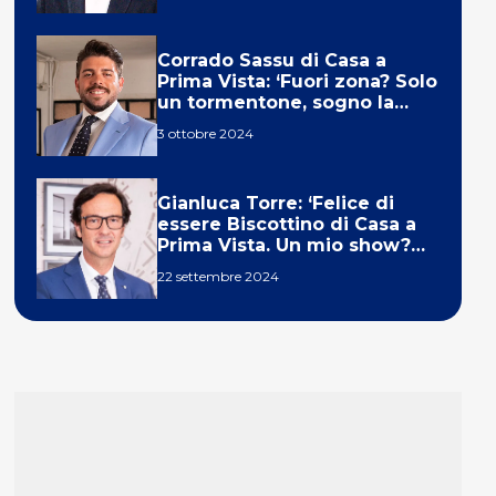
Corrado Sassu di Casa a
Prima Vista: ‘Fuori zona? Solo
un tormentone, sogno la
telecronaca di F1’
3 ottobre 2024
Gianluca Torre: ‘Felice di
essere Biscottino di Casa a
Prima Vista. Un mio show?
Un sogno’
22 settembre 2024