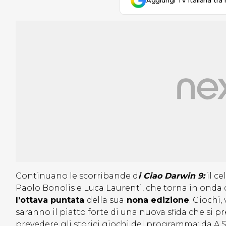
Aggiungi Tv Italiana tra 
Continuano le scorribande d
i Ciao Darwin 9:
il c
Paolo Bonolis e Luca Laurenti, che torna in onda
l’ottava puntata
della sua
nona edizione
. Giochi,
saranno il piatto forte di una nuova sfida che si 
prevedere gli storici giochi del programma: da A