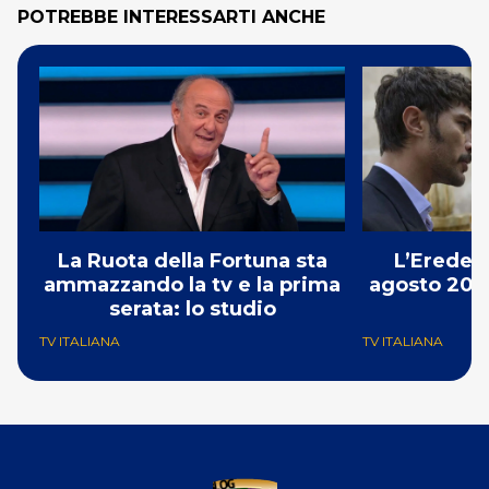
POTREBBE INTERESSARTI ANCHE
La Ruota della Fortuna sta
L’Erede: 
ammazzando la tv e la prima
agosto 2026
serata: lo studio
p
TV ITALIANA
TV ITALIANA