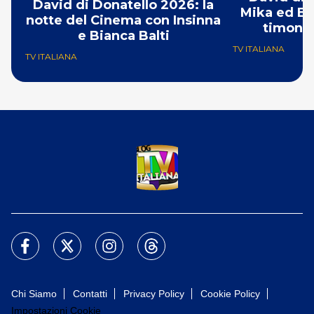
David di Donatello 2026: la
Mika ed Ele
notte del Cinema con Insinna
timone,
e Bianca Balti
TV ITALIANA
TV ITALIANA
Chi Siamo
Contatti
Privacy Policy
Cookie Policy
Impostazioni Cookie