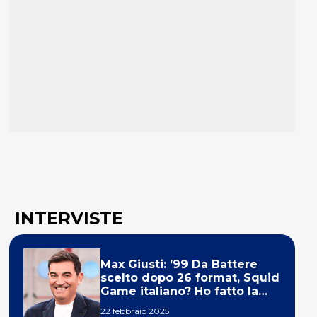
INTERVISTE
Max Giusti: ’99 Da Battere
scelto dopo 26 format, Squid
Game italiano? Ho fatto la
ola!’
22 febbraio 2025