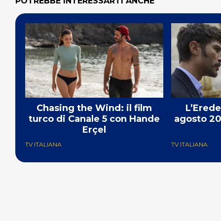
POTREBBE INTERESSARTI ANCHE
Chasing the Wind: il film
L’Erede
turco di Canale 5 con Hande
agosto 20
Erçel
TV ITALIANA
TV ITALIANA