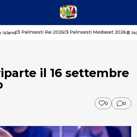
📺 Palinsesti Rai 2026
📺 Palinsesti Mediaset 2026
 Island
📆 N
iparte il 16 settembre
o
0
0