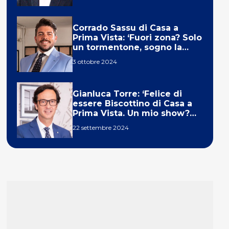
Corrado Sassu di Casa a
Prima Vista: ‘Fuori zona? Solo
un tormentone, sogno la
telecronaca di F1’
3 ottobre 2024
Gianluca Torre: ‘Felice di
essere Biscottino di Casa a
Prima Vista. Un mio show?
Un sogno’
22 settembre 2024