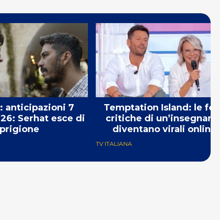
: anticipazioni 7
Temptation Island: le for
26: Serhat esce di
critiche di un’insegnant
prigione
diventano virali online
TV ITALIANA