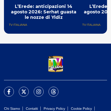
L’Erede: anticipazioni 14
L’Erede: 
agosto 2026: Serhat guasta
agosto 2026
le nozze di Yldiz
p
TV ITALIANA
TV ITALIANA
Chi Siamo
Contatti
Privacy Policy
Cookie Policy