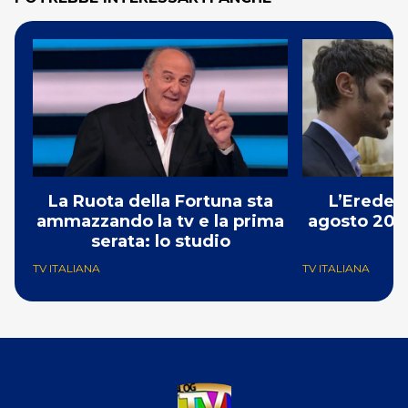
La Ruota della Fortuna sta
L’Erede: 
ammazzando la tv e la prima
agosto 2026
serata: lo studio
p
TV ITALIANA
TV ITALIANA