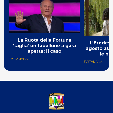
La Ruota della Fortuna
L’Erede: 
‘taglia’ un tabellone a gara
agosto 202
aperta: il caso
le no
TV ITALIANA
TV ITALIANA