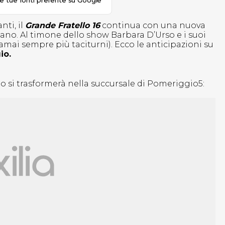
le tue fonti preferite su Google
ti, il
Grande Fratello 16
continua con una nuova
iano. Al timone dello show Barbara D’Urso e i suoi
amai sempre più taciturni). Ecco le anticipazioni su
io.
o si trasformerà nella succursale di Pomeriggio5: