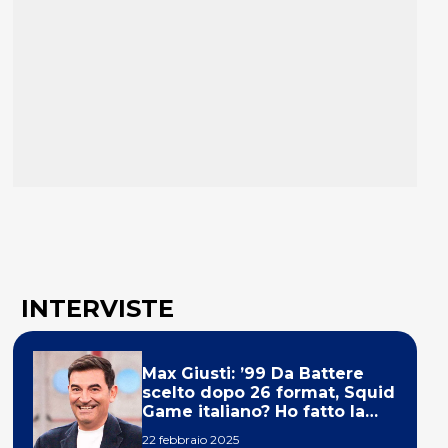
INTERVISTE
Max Giusti: ’99 Da Battere
scelto dopo 26 format, Squid
Game italiano? Ho fatto la
ola!’
22 febbraio 2025