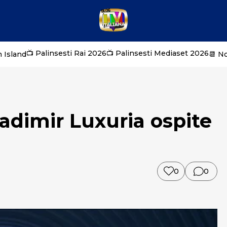
📺 Palinsesti Rai 2026
📺 Palinsesti Mediaset 2026
 Island
📆 N
ladimir Luxuria ospite
0
0