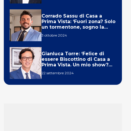
Corrado Sassu di Casa a
Prima Vista: ‘Fuori zona? Solo
un tormentone, sogno la
telecronaca di F1’
3 ottobre 2024
Gianluca Torre: ‘Felice di
essere Biscottino di Casa a
Prima Vista. Un mio show?
Un sogno’
22 settembre 2024