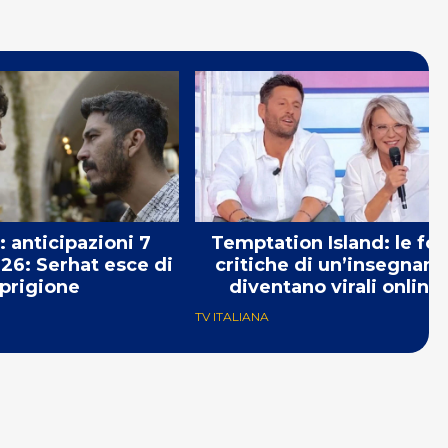
: anticipazioni 7
Temptation Island: le for
26: Serhat esce di
critiche di un’insegnant
prigione
diventano virali online
TV ITALIANA