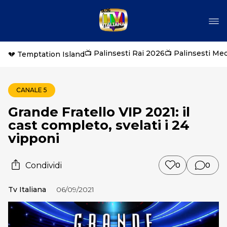
📺 Palinsesti Rai 2026
📺 Palinsesti Me
💔 Temptation Island
CANALE 5
Grande Fratello VIP 2021: il
cast completo, svelati i 24
vipponi
Condividi
0
0
Tv Italiana
06/09/2021