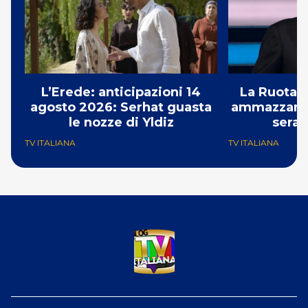
L’Erede: anticipazioni 14
La Ruota d
agosto 2026: Serhat guasta
ammazzando 
le nozze di Yldiz
serat
TV ITALIANA
TV ITALIANA