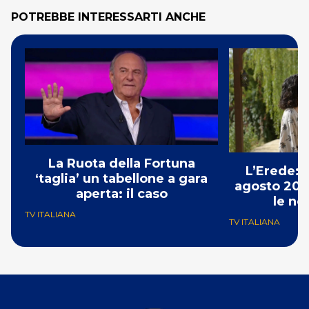
POTREBBE INTERESSARTI ANCHE
La Ruota della Fortuna
L’Erede: 
‘taglia’ un tabellone a gara
agosto 202
aperta: il caso
le no
TV ITALIANA
TV ITALIANA