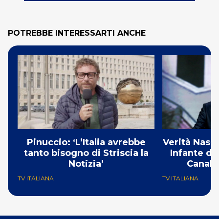
POTREBBE INTERESSARTI ANCHE
Pinuccio: ‘L’Italia avrebbe
Verità Nasco
tanto bisogno di Striscia la
Infante di
Notizia’
Canale
TV ITALIANA
TV ITALIANA