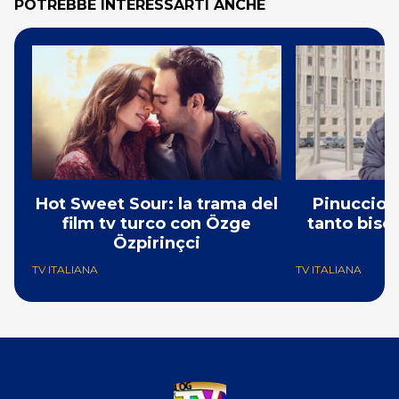
POTREBBE INTERESSARTI ANCHE
Hot Sweet Sour: la trama del
Pinuccio: 
film tv turco con Özge
tanto bisog
Özpirinçci
N
TV ITALIANA
TV ITALIANA