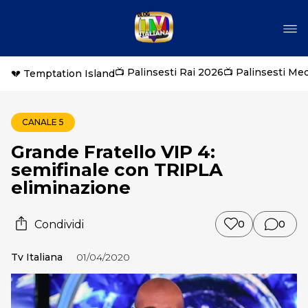
📺 Palinsesti Rai 2026
📺 Palinsesti Me
💔 Temptation Island
CANALE 5
Grande Fratello VIP 4:
semifinale con TRIPLA
eliminazione
Condividi
0
0
Tv Italiana
01/04/2020