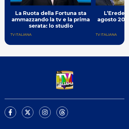
La Ruota della Fortuna sta
L’Erede: 
ammazzando la tv e la prima
agosto 2026
serata: lo studio
p
TV ITALIANA
TV ITALIANA