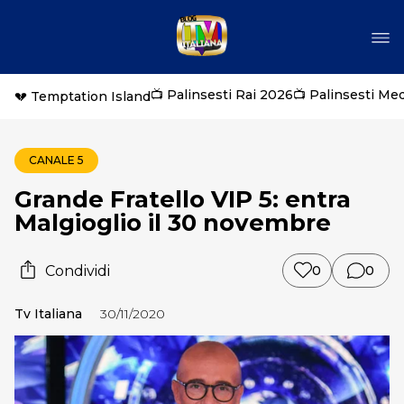
📺 Palinsesti Rai 2026
📺 Palinsesti Me
💔 Temptation Island
CANALE 5
Grande Fratello VIP 5: entra
Malgioglio il 30 novembre
Condividi
0
0
Tv Italiana
30/11/2020