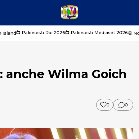
📺 Palinsesti Rai 2026
📺 Palinsesti Mediaset 2026
 Island
📆 N
7: anche Wilma Goich
0
0