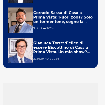
Corrado Sassu di Casa a
Prima Vista: ‘Fuori zona? Solo
un tormentone, sogno la
telecronaca di F1’
3 ottobre 2024
Gianluca Torre: ‘Felice di
essere Biscottino di Casa a
Prima Vista. Un mio show?
Un sogno’
22 settembre 2024