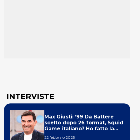
INTERVISTE
Max Giusti: ’99 Da Battere
scelto dopo 26 format, Squid
Game italiano? Ho fatto la
ola!’
22 febbraio 2025