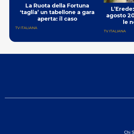
La Ruota della Fortuna
L’Erede:
‘taglia’ un tabellone a gara
agosto 20
aperta: il caso
le n
TV ITALIANA
TV ITALIANA
Chi 