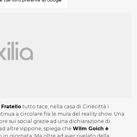
le tue fonti preferite su Google
Fratello
tutto tace, nella casa di Cinecittà i
tinua a circolare fra le mura del reality show. Una
re sui social grazie ad una dichiarazione di
ad altre vippone, spiega che
Wilm Goich è
 in giornata. Ma oltre ad aver rivelato della