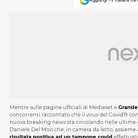
Aggiungi Tv Italiana tra 
Mentre sulle pagine ufficiali di Mediaset e
Grande 
concorrenti raccontato che il virus del Covid19 con
nuova breaking news sta circolando nelle ultime o
Daniele Del Moo che, in camera da letto, assieme 
risultata positiva ad un tampone covid
effettuato