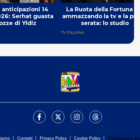
 anticipazioni 14
La Ruota della Fortuna s
26: Serhat guasta
ammazzando la tv e la pr
ozze di Yldiz
serata: lo studio
TV ITALIANA
Siamo
Contatti
Privacy Policy
Cookie Policy
Impostazioni Co