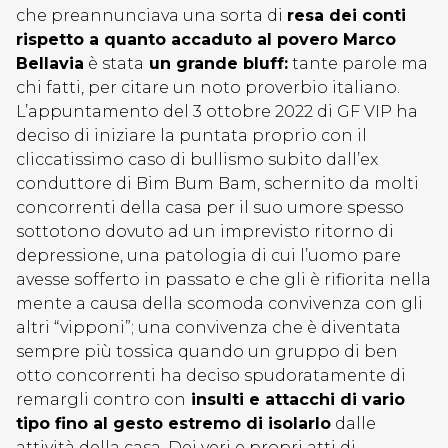
che preannunciava una sorta di
resa dei conti
rispetto a quanto accaduto al povero Marco
Bellavia
è stata
un grande bluff:
tante parole ma
chi fatti, per citare un noto proverbio italiano.
L’appuntamento del 3 ottobre 2022 di GF VIP ha
deciso di iniziare la puntata proprio con il
cliccatissimo caso di bullismo subito dall’ex
conduttore di Bim Bum Bam, schernito da molti
concorrenti della casa per il suo umore spesso
sottotono dovuto ad un imprevisto ritorno di
depressione, una patologia di cui l’uomo pare
avesse sofferto in passato e che gli è rifiorita nella
mente a causa della scomoda convivenza con gli
altri “vipponi”; una convivenza che è diventata
sempre più tossica quando un gruppo di ben
otto concorrenti ha deciso spudoratamente di
remargli contro con
insulti e attacchi di vario
tipo fino al gesto estremo di isolarlo
dalle
attività della casa. Dei veri e propri atti di