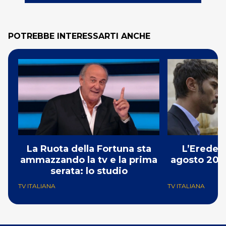
POTREBBE INTERESSARTI ANCHE
La Ruota della Fortuna sta
L’Erede: 
ammazzando la tv e la prima
agosto 2026
serata: lo studio
p
TV ITALIANA
TV ITALIANA