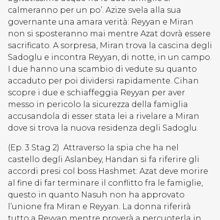
calmeranno per un po’. Azize svela alla sua
governante una amara verità: Reyyan e Miran
non si sposteranno mai mentre Azat dovrà essere
sacrificato. A sorpresa, Miran trova la cascina degli
Sadoglu e incontra Reyyan, di notte, in un campo.
I due hanno una scambio di vedute su quanto
accaduto per poi dividersi rapidamente. Cihan
scopre i due e schiaffeggia Reyyan per aver
messo in pericolo la sicurezza della famiglia
accusandola di esser stata lei a rivelare a Miran
dove si trova la nuova residenza degli Sadoglu.
(Ep. 3 Stag 2) Attraverso la spia che ha nel
castello degli Aslanbey, Handan si fa riferire gli
accordi presi col boss Hashmet: Azat deve morire
al fine di far terminare il conflitto fra le famiglie,
questo in quanto Nasuh non ha approvato
l’unione fra Miran e Reyyan. La donna riferirà
tutto a Reyyan mentre proverà a percuoterla in