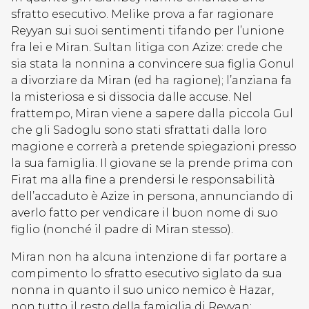
sfratto esecutivo. Melike prova a far ragionare
Reyyan sui suoi sentimenti tifando per l’unione
fra lei e Miran. Sultan litiga con Azize: crede che
sia stata la nonnina a convincere sua figlia Gonul
a divorziare da Miran (ed ha ragione); l’anziana fa
la misteriosa e si dissocia dalle accuse. Nel
frattempo, Miran viene a sapere dalla piccola Gul
che gli Sadoglu sono stati sfrattati dalla loro
magione e correrà a pretende spiegazioni presso
la sua famiglia. Il giovane se la prende prima con
Firat ma alla fine a prendersi le responsabilità
dell’accaduto è Azize in persona, annunciando di
averlo fatto per vendicare il buon nome di suo
figlio (nonché il padre di Miran stesso).
Miran non ha alcuna intenzione di far portare a
compimento lo sfratto esecutivo siglato da sua
nonna in quanto il suo unico nemico è Hazar,
non tutto il resto della famiglia di Reyyan;