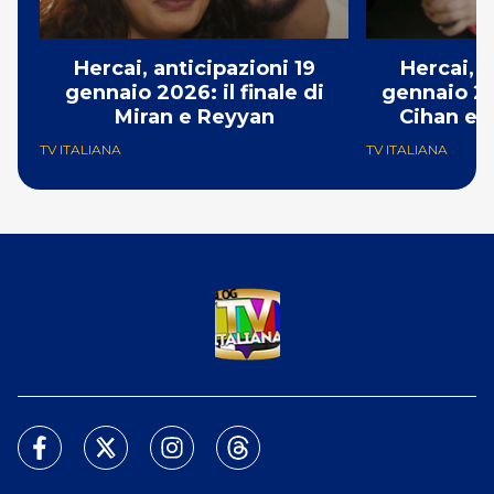
Hercai, anticipazioni 19
Hercai, a
gennaio 2026: il finale di
gennaio 20
Miran e Reyyan
Cihan e v
TV ITALIANA
TV ITALIANA