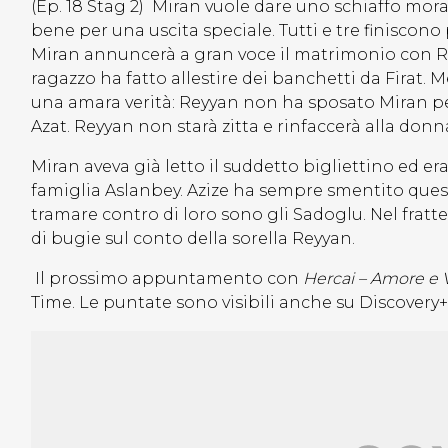
(Ep. 18 Stag 2) Miran vuole dare uno schiaffo morale
bene per una uscita speciale. Tutti e tre finiscon
Miran annuncerà a gran voce il matrimonio con Rey
ragazzo ha fatto allestire dei banchetti da Firat. Me
una amara verità: Reyyan non ha sposato Miran pe
Azat. Reyyan non starà zitta e rinfaccerà alla donn
Miran aveva già letto il suddetto bigliettino ed e
famiglia Aslanbey. Azize ha sempre smentito questa 
tramare contro di loro sono gli Sadoglu. Nel fratt
di bugie sul conto della sorella Reyyan.
Il prossimo appuntamento con
Hercai – Amore e 
Time. Le puntate sono visibili anche su Discovery