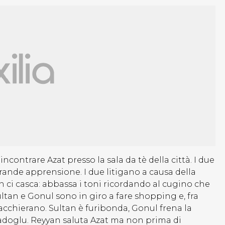
incontrare Azat presso la sala da tè della città. I due
rande apprensione. I due litigano a causa della
n ci casca: abbassa i toni ricordando al cugino che
 Sultan e Gonul sono in giro a fare shopping e, fra
iacchierano. Sultan è furibonda, Gonul frena la
adoglu. Reyyan saluta Azat ma non prima di