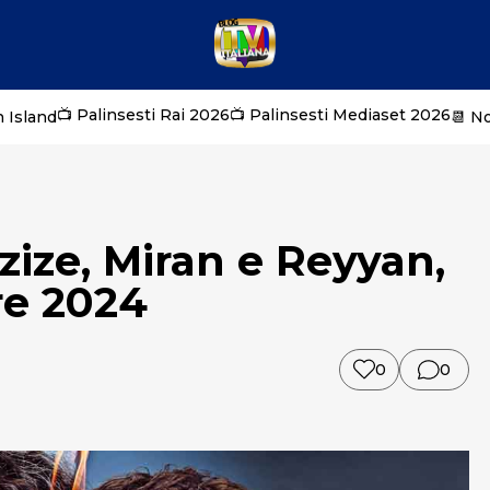
📺 Palinsesti Rai 2026
📺 Palinsesti Mediaset 2026
 Island
📆 N
 Azize, Miran e Reyyan,
re 2024
0
0