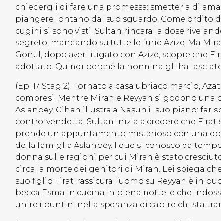
chiedergli di fare una promessa: smetterla di amar
piangere lontano dal suo sguardo. Come ordito da
cugini si sono visti. Sultan rincara la dose rivelan
segreto, mandando su tutte le furie Azize. Ma Mira
Gonul, dopo aver litigato con Azize, scopre che Fir
adottato. Quindi perché la nonnina gli ha lasciato
(Ep. 17 Stag 2) Tornato a casa ubriaco marcio, Azat i
compresi. Mentre Miran e Reyyan si godono una cen
Aslanbey, Cihan illustra a Nasuh il suo piano: far sp
contro-vendetta. Sultan inizia a credere che Firat s
prende un appuntamento misterioso con una donna
della famiglia Aslanbey. I due si conosco da tempo
donna sulle ragioni per cui Miran è stato cresciut
circa la morte dei genitori di Miran. Lei spiega 
suo figlio Firat; rassicura l’uomo su Reyyan è in 
becca Esma in cucina in piena notte, e che indos
unire i puntini nella speranza di capire chi sta tr