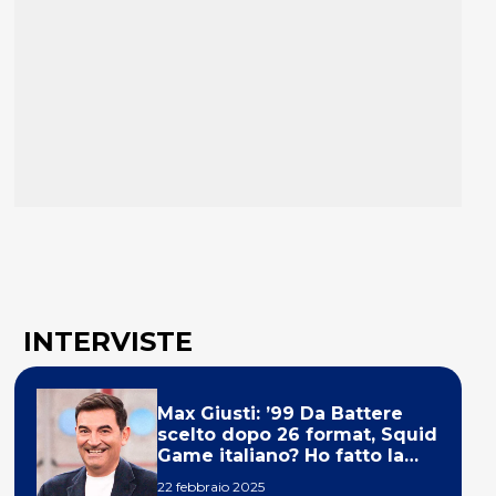
INTERVISTE
Max Giusti: ’99 Da Battere
scelto dopo 26 format, Squid
Game italiano? Ho fatto la
ola!’
22 febbraio 2025