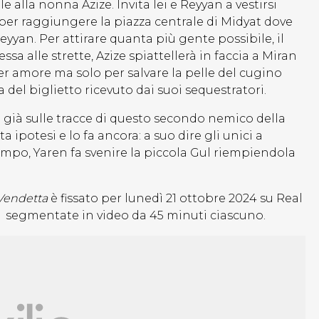
 alla nonna Azize. Invita lei e Reyyan a vestirsi
o per raggiungere la piazza centrale di Midyat dove
yan. Per attirare quanta più gente possibile, il
ssa alle strette, Azize spiattellerà in faccia a Miran
r amore ma solo per salvare la pelle del cugino
a del biglietto ricevuto dai suoi sequestratori.
ra già sulle tracce di questo secondo nemico della
ipotesi e lo fa ancora: a suo dire gli unici a
empo, Yaren fa svenire la piccola Gul riempiendola
Vendetta
è fissato per lunedì 21 ottobre 2024 su Real
+ segmentate in video da 45 minuti ciascuno.