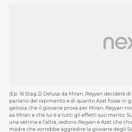
(Ep. 16 Stag 2) Delusa da Miran, Reyyan deciderà di 
parlano del rapimento e di quanto Azat fosse in g
gelosia che il giovane prova per Miran; Reyyan no
aa Miran e che lui è a tutti gli effetti suo marito.
una vetrina e l’altra, vedono Reyyan e Azat che ch
madre che vorrebbe aggredire la giovane degli S