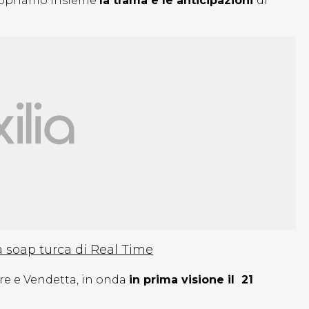
 scopriamo insieme
la trama e le anticipazioni
di
a soap turca di Real Time
re e Vendetta, in onda
in prima visione il 21