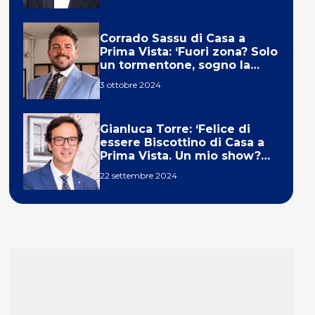
Corrado Sassu di Casa a
Prima Vista: ‘Fuori zona? Solo
un tormentone, sogno la
telecronaca di F1’
3 ottobre 2024
Gianluca Torre: ‘Felice di
essere Biscottino di Casa a
Prima Vista. Un mio show?
Un sogno’
22 settembre 2024