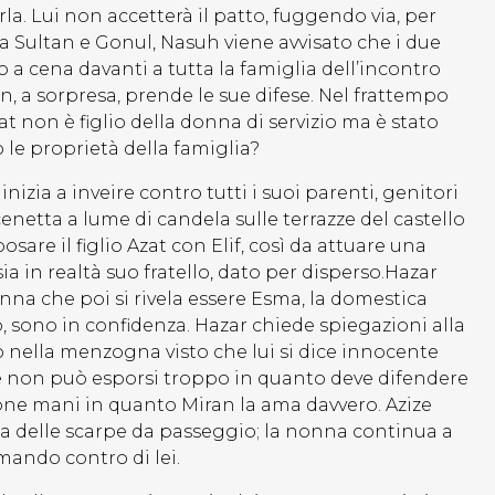
la. Lui non accetterà il patto, fuggendo via, per
 Sultan e Gonul, Nasuh viene avvisato che i due
do a cena davanti a tutta la famiglia dell’incontro
n, a sorpresa, prende le sue difese. Nel frattempo
at non è figlio della donna di servizio ma è stato
 le proprietà della famiglia?
nizia a inveire contro tutti i suoi parenti, genitori
etta a lume di candela sulle terrazze del castello
osare il figlio Azat con Elif, così da attuare una
ia in realtà suo fratello, dato per disperso.Hazar
 che poi si rivela essere Esma, la domestica
, sono in confidenza. Hazar chiede spiegazioni alla
o nella menzogna visto che lui si dice innocente
che non può esporsi troppo in quanto deve difendere
buone mani in quanto Miran la ama davvero. Azize
sa delle scarpe da passeggio; la nonna continua a
amando contro di lei.