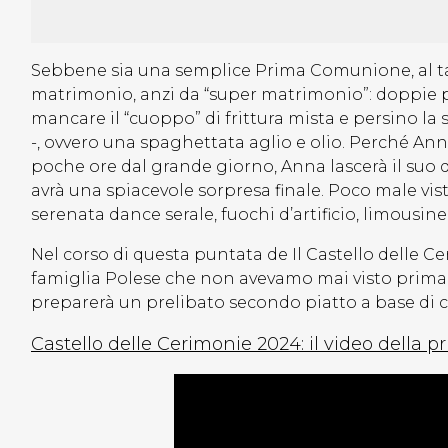
Sebbene sia una semplice Prima Comunione, al ta
matrimonio, anzi da “super matrimonio”: doppie p
mancare il “cuoppo” di frittura mista e persino la 
-, ovvero una spaghettata aglio e olio. Perché An
poche ore dal grande giorno, Anna lascerà il suo qu
avrà una spiacevole sorpresa finale. Poco male vist
serenata dance serale, fuochi d’artificio, limousine e
Nel corso di questa puntata de Il Castello delle
famiglia Polese che non avevamo mai visto prima: 
preparerà un prelibato secondo piatto a base di ca
Castello delle Cerimonie 2024: il video della