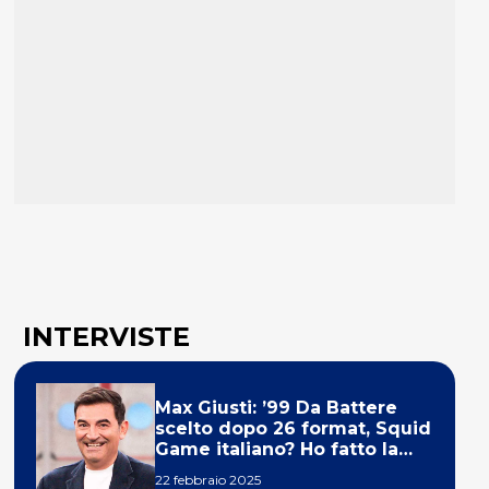
INTERVISTE
Max Giusti: ’99 Da Battere
scelto dopo 26 format, Squid
Game italiano? Ho fatto la
ola!’
22 febbraio 2025