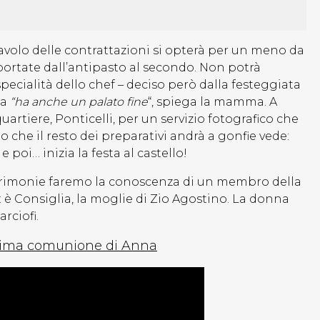
volo delle contrattazioni si opterà per un meno da
ortate dall’antipasto al secondo. Non potrà
specialità dello chef – deciso però dalla festeggiata
na
“ha anche un palato fine
“, spiega la mamma. A
artiere, Ponticelli, per un servizio fotografico che
o che il resto dei preparativi andrà a gonfie vede:
 poi… inizia la festa al castello!
 Cerimonie faremo la conoscenza di un membro della
è Consiglia, la moglie di Zio Agostino. La donna
rciofi.
 prima comunione di Anna