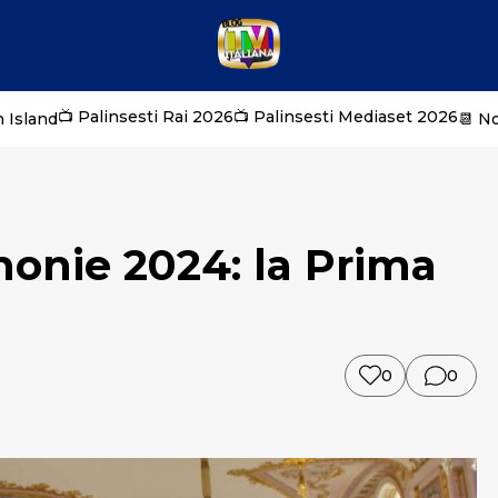
📺 Palinsesti Rai 2026
📺 Palinsesti Mediaset 2026
 Island
📆 N
imonie 2024: la Prima
0
0