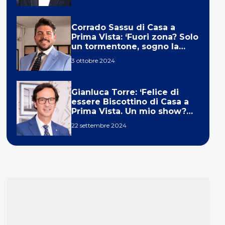
Corrado Sassu di Casa a
Prima Vista: ‘Fuori zona? Solo
un tormentone, sogno la
telecronaca di F1’
3 ottobre 2024
Gianluca Torre: ‘Felice di
essere Biscottino di Casa a
Prima Vista. Un mio show?
Un sogno’
22 settembre 2024