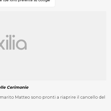
le tue fonti preferite su Google
elle Cerimonie
rito Matteo sono pronti a riaprire il cancello del