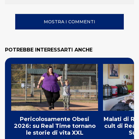
MOSTRA I COMMENTI
POTREBBE INTERESSARTI ANCHE
Pericolosamente Obesi
Malati di Ri
2026: su Real Time tornano
cult di Real
le storie di vita XXL
Su